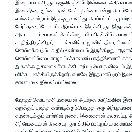
இழையோடுகிறது. ஒருவிதத்தில் இவ்வளவு அதிகமான
இசைத்தொகுப்பை நான் கேட்டதில்லை என்று சொல்வே
என்னவென்றால் இது ஒரு வலிந்து செய்யப்பட்ட முயற்
சேர்ந்ததைப்போல மிக இயல்பாக இருக்கிறது. இதுதான்
அடையாளம் காணச் செய்கிறது. மிகமிகச் சிக்கலான 
சாதித்திருக்கிறார். பாடல்களில் ராஜாவின் திரையிசைச்
சொல்லக்கூடும். அதில் உண்மையும் இருக்கிறது. ஆன
சொல்லவில்லை. ராஜா “மச்சானைப் பாத்தீங்களா” காலத்
இசைக்கூறுகளை உள்ளடக்கி, அப்படியொரு விஷயம் இர
பரிச்சயமாக்கியிருக்கிறார். எனவே இந்த மாபெரும் இ
காணமுடிவதில் வியப்பில்லை.
மேற்குத்தொடர்ச்சி மலையின் அடர்ந்த காடுகளின் இடை
கறுத்துப் பலத்த காற்றடிக்கும்பொழுது ஒரு அற்புதமான
சுழன்றடிக்கும் காற்றின் ஓசை, இலைகளின் சலசலப்பு, 
சிற்றோடையின் நீரசைவு, தூரத்தில் பிளிறும் யானையின
குரல், இடையிடையே குயிலின் அற்புதமான கூவல், மனத