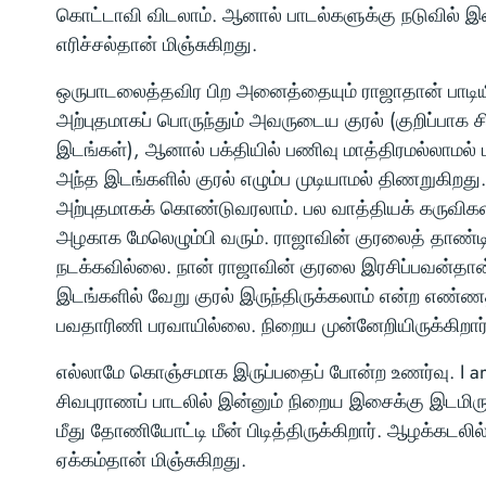
கொட்டாவி விடலாம். ஆனால் பாடல்களுக்கு நடுவில் இச
எரிச்சல்தான் மிஞ்சுகிறது.
ஒருபாடலைத்தவிர பிற அனைத்தையும் ராஜாதான் பாடியிர
அற்புதமாகப் பொருந்தும் அவருடைய குரல் (குறிப்பாக சி
இடங்கள்), ஆனால் பக்தியில் பணிவு மாத்திரமல்லாமல் 
அந்த இடங்களில் குரல் எழும்ப முடியாமல் திணறுகிறத
அற்புதமாகக் கொண்டுவரலாம். பல வாத்தியக் கருவிக
அழகாக மேலெழும்பி வரும். ராஜாவின் குரலைத் தாண்ட
நடக்கவில்லை. நான் ராஜாவின் குரலை இரசிப்பவன்தான
இடங்களில் வேறு குரல் இருந்திருக்கலாம் என்ற எண்ண
பவதாரிணி பரவாயில்லை. நிறைய முன்னேறியிருக்கிறார்
எல்லாமே கொஞ்சமாக இருப்பதைப் போன்ற உணர்வு. I am l
சிவபுராணப் பாடலில் இன்னும் நிறைய இசைக்கு இடமிர
மீது தோணியோட்டி மீன் பிடித்திருக்கிறார். ஆழக்கடல
ஏக்கம்தான் மிஞ்சுகிறது.