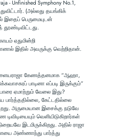
aja - Unfinished Symphony No.1,
துவிட்டார். (அல்லது தயங்கிக்
ல் இதைப் பெருமையுடன்
் தூண்டிவிட்டது.
காயம் ஏதுமின்றி
னால் இதில் அவருக்கு வெற்றிதான்.
தில் இளையராஜா கேணத்தனமாக “ஆஹா,
்கவாசகரப் பாடினா எப்படி இருக்கும்”
 யாரை ஏமாற்றும் வேலை இது?
 பார்த்ததில்லை, கேட்டதில்லை
ுகிறது. அருமையான இசைக்கு நடுவே
ரண டிவிடியையும் வெளியிடுகிறார்கள்
 நிறையவே இடமிருக்கிறது. அதில் ராஜா
ளையை அண்ணாந்து பார்த்து