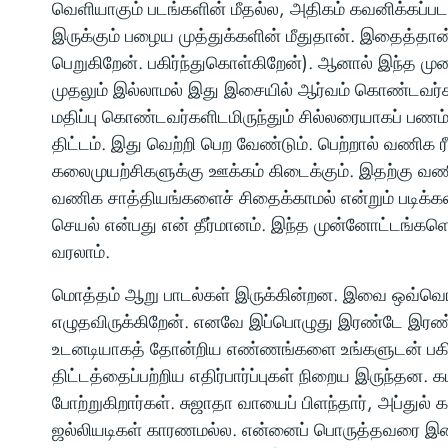
வெளியாகும் படங்களின் மீதல்ல, அதிகம் கவனிக்கப்பட
இருக்கும் பழைய முத்துக்களின் மீதுதான். இதைத்தான்
பெறுகிறேன். பகிர்ந்துகொள்கிறேன்). ஆனால் இந்த ம
முதலும் இல்லாமல் இது இசையில் ஆர்வம் கொண்டவர்க
மதிப்பு கொண்டவர்களிடமிருந்தும் சில்லரையாகப் பணம் 
திட்டம். இது வெற்றி பெற வேண்டும். பெற்றால் வணிக
கலைமுயற்சிகளுக்கு ஊக்கம் கிடைக்கும். இதற்கு வ
வணிக சாத்தியங்களைச் சிதைக்காமல் என்றும் படிக்கல
செயல் என்பது என் தீர்மானம். இந்த முன்னோட்டங்களெல
வரலாம்.
மொத்தம் ஆறு பாடல்கள் இருக்கின்றன. இவை ஒவ்வொன்ற
எழுதவிருக்கிறேன். எனவே இப்பொழுது இரண்டே இரண்
உடனடியாகத் தோன்றிய எண்ணங்களை உங்களுடன் பகிர்
திட்டத்தைப்பற்றிய எதிர்பார்ப்புகள் நிறைய இருந்தன. 
போற்றுகிறார்கள். சுஜாதா வாயைப் பிளந்தார், அப்துல் கல
ஜல்லியடிகள் காரணமல்ல. என்னைப் பொருத்தவரை இளை