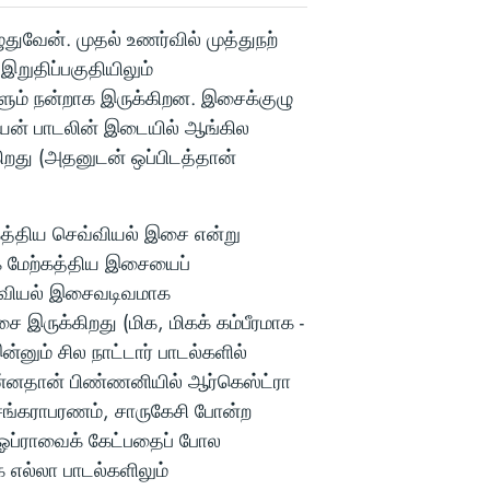
ுதுவேன். முதல் உணர்வில் முத்துநற்
றுதிப்பகுதியிலும்
களும் நன்றாக இருக்கிறன. இசைக்குழு
ேன் பாடலின் இடையில் ஆங்கில
கிறது (அதனுடன் ஒப்பிடத்தான்
கத்திய செவ்வியல் இசை என்று
க மேற்கத்திய இசையைப்
வ்வியல் இசைவடிவமாக
ை இருக்கிறது (மிக, மிகக் கம்பீரமாக -
்னும் சில நாட்டார் பாடல்களில்
ன்னதான் பிண்ணனியில் ஆர்கெஸ்ட்ரா
சங்கராபரணம், சாருகேசி போன்ற
 ஓப்ராவைக் கேட்பதைப் போல
 எல்லா பாடல்களிலும்