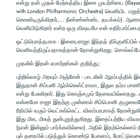
என்று தன் முதல் மேற்கத்திய இசை முயற்சியை (Illayar
with London Philharmonic Orchestra) வெளியிட மறுத்
கொண்டிருக்கிறார்,… நீண்ண்ண்ண்ட தயக்கம்). ஆனா
வெளியிடுகிறார் என்ற ஒரு விஷயமே என் எதிர்பார்ப்பைத
ஒட்டுமொத்தமாக - இளையராஜா இந்தத் தீக்குளிப்பில் 
வெளிவந்திருப்பதாகத்தான் தோன்றுகிறது. சொல்லப்போ
முதலில் இதன் ஏமாற்றங்கள் குறித்து;
புற்றில்வாழ் அரவும் அஞ்சேன் - பாடலின் ஆரம்பத்
இதுதான் சிம்பனி ஆர்க்கெஸ்ட்ராவா, இதுல நம்ம மாணிக
என்று பேசுகிறார். இது கொஞ்சமும் தேவையில்லாதது.
என்னமோ ராஜா இதற்கு முன்னால் சிம்பொனி குழுவையே
ரீதியில் வரும் வெட்கங்கெட்ட விளம்பரமாகத் தோன்ற
இது மிக, மிகத் துன்புறுத்துகிறது. இதைப்பற்றிய விவ
(நான் இன்னும் பார்க்கவில்லை). அதில் இதற்கெல்லாம்
புல் தரையில் படுத்துக் கொண்டு பேசலாம், மோட்டுவ